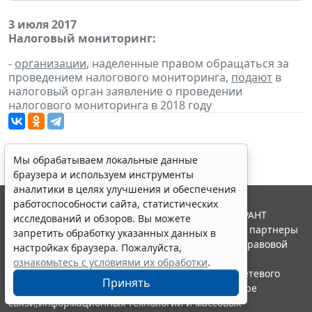
3 июля 2017
Налоговый мониторинг:
-
организации
, наделенные правом обращаться за
проведением налогового мониторинга,
подают
в
налоговый орган заявление о проведении
налогового мониторинга в 2018 году
Мы обрабатываем локальные данные
браузера и используем инструменты
аналитики в целях улучшения и обеспечения
работоспособности сайта, статистических
© ООО "НПП "ГАРАНТ-СЕРВИС", 2026. Система ГАРАНТ
исследований и обзоров. Вы можете
выпускается с 1990 года. Компания "Гарант" и ее партнеры
запретить обработку указанных данных в
являются участниками Российской ассоциации правовой
настройках браузера. Пожалуйста,
информации ГАРАНТ.
ознакомьтесь с условиями их обработки
.
Портал ГАРАНТ.РУ зарегистрирован в качестве сетевого
Принять
издания Федеральной службой по надзору в сфере
связи,информационных технологий и массовых