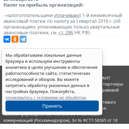
Налог на прибыль организаций:
- налогоплательщики
уплачивают
1-й ежемесячный
авансовый платеж по налогу за I квартал 2016 г. (об
организациях, уплачивающих только квартальные
авансовые платежи, см.
ст. 286
НК РФ)
Мы обрабатываем локальные данные
браузера и используем инструменты
аналитики в целях улучшения и обеспечения
работоспособности сайта, статистических
© ООО "НПП "ГАРАНТ-СЕРВИС", 2026. Система ГАРАНТ
исследований и обзоров. Вы можете
выпускается с 1990 года. Компания "Гарант" и ее партнеры
запретить обработку указанных данных в
являются участниками Российской ассоциации правовой
настройках браузера. Пожалуйста,
информации ГАРАНТ.
ознакомьтесь с условиями их обработки
.
Портал ГАРАНТ.РУ зарегистрирован в качестве сетевого
Принять
издания Федеральной службой по надзору в сфере
связи,информационных технологий и массовых
коммуникаций (Роскомнадзором), Эл № ФС77-58365 от 18
июня 2014 года.