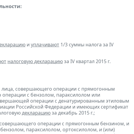
льности:
декларацию
и
уплачивают
1/3 суммы налога за IV
яют
налоговую декларацию
за IV квартал 2015 г.
и лица, совершающего операции с прямогонным
о операции с бензолом, параксилолом или
 совершающей операции с денатурированным этиловым
 авиации Российской Федерации и имеющих сертификат
алоговую
декларацию
за декабрь 2015 г.;
, совершающего операции с прямогонным бензином, и
бензолом, параксилолом, ортоксилолом, и (или)