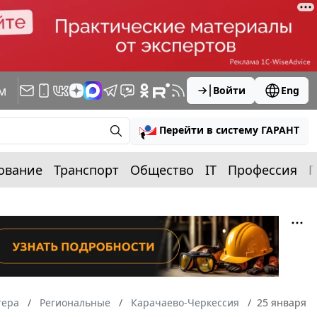
м
Войти
Eng
Перейти в систему ГАРАНТ
ование
Транспорт
Общество
IT
Профессия
П
тера
Региональные
Карачаево-Черкессия
25 января