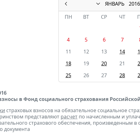
ЯНВАРЬ
2016
ПН
ВТ
СР
ЧТ
4
5
6
7
11
12
13
14
18
19
20
21
25
26
27
28
016
взносы в Фонд социального страхования Российско
ки
страховых взносов на обязательное социальное стра
еринством представляют
расчет
по начисленным и уплач
зательного страхового обеспечения, произведенным в сч
о документа