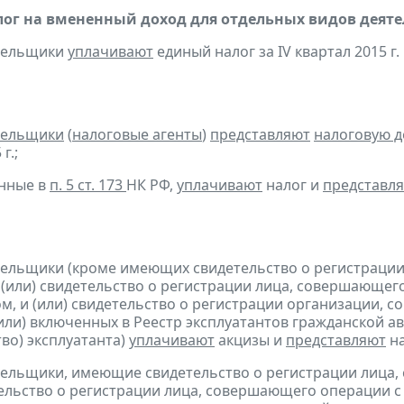
ог на вмененный доход для отдельных видов деяте
ательщики
уплачивают
единый налог за IV квартал 2015 г.
тельщики
(
налоговые агенты
)
представляют
налоговую 
г.;
анные в
п. 5 ст. 173
НК РФ,
уплачивают
налог и
представл
тельщики (кроме имеющих свидетельство о регистраци
 (или) свидетельство о регистрации лица, совершающег
м, и (или) свидетельство о регистрации организации,
(или) включенных в Реестр эксплуатантов гражданской
тво) эксплуатанта)
уплачивают
акцизы и
представляют
н
тельщики, имеющие свидетельство о регистрации лица
тельство о регистрации лица, совершающего операции с 