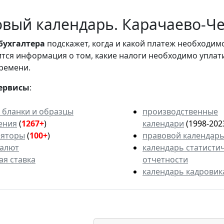
вый календарь. Карачаево-Чер
бухгалтера
подскажет, когда и какой платеж необходи
вится информация о том, какие налоги необходимо уплат
ремени.
ервисы
:
 бланки и образцы
производственные
ения
(
1267+
)
календари
(1998-202
ляторы
(
100+
)
правовой календар
валют
календарь статисти
ая ставка
отчетности
календарь кадровик