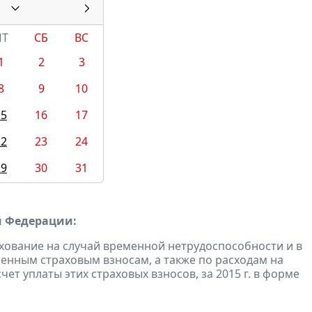
ПТ
СБ
ВС
1
2
3
8
9
10
15
16
17
22
23
24
29
30
31
й Федерации:
хование на случай временной нетрудоспособности и в
енным страховым взносам, а также по расходам на
ет уплаты этих страховых взносов, за 2015 г. в форме