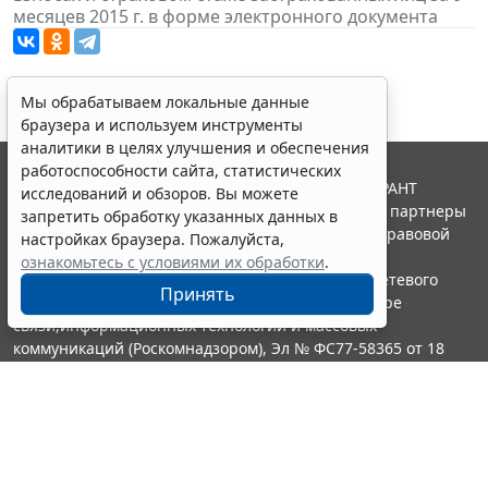
месяцев 2015 г. в форме электронного документа
Мы обрабатываем локальные данные
браузера и используем инструменты
аналитики в целях улучшения и обеспечения
работоспособности сайта, статистических
© ООО "НПП "ГАРАНТ-СЕРВИС", 2026. Система ГАРАНТ
исследований и обзоров. Вы можете
выпускается с 1990 года. Компания "Гарант" и ее партнеры
запретить обработку указанных данных в
являются участниками Российской ассоциации правовой
настройках браузера. Пожалуйста,
информации ГАРАНТ.
ознакомьтесь с условиями их обработки
.
Портал ГАРАНТ.РУ зарегистрирован в качестве сетевого
Принять
издания Федеральной службой по надзору в сфере
связи,информационных технологий и массовых
коммуникаций (Роскомнадзором), Эл № ФС77-58365 от 18
июня 2014 года.
16+
Контакты
8-800-200-88-88