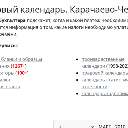
вый календарь. Карачаево-Чер
бухгалтера
подскажет, когда и какой платеж необходи
вится информация о том, какие налоги необходимо уплат
ремени.
ервисы
:
 бланки и образцы
производственные
ения
(
1267+
)
календари
(1998-202
ляторы
(
100+
)
правовой календар
валют
календарь статисти
ая ставка
отчетности
календарь кадровик
МАРТ
2010