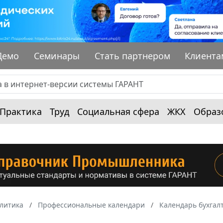
Демо
Семинары
Стать партнером
Клиента
Практика
Труд
Социальная сфера
ЖКХ
Образ
алитика
Профессиональные календари
Календарь бухгал