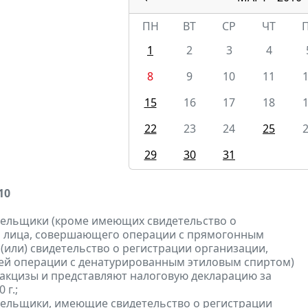
ПН
ВТ
СР
ЧТ
1
2
3
4
8
9
10
11
15
16
17
18
22
23
24
25
29
30
31
10
тельщики (кроме имеющих свидетельство о
и лица, совершающего операции с прямогонным
 (или) свидетельство о регистрации организации,
й операции с денатурированным этиловым спиртом)
акцизы и представляют налоговую декларацию за
 г.;
тельщики, имеющие свидетельство о регистрации