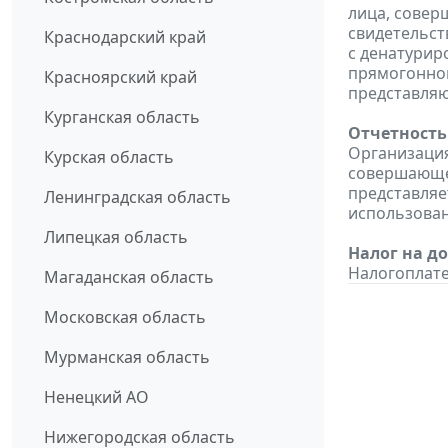
лица, совер
свидетельст
Краснодарский край
с денатурир
прямогонном
Красноярский край
представляю
Курганская область
Отчетность
Организация
Курская область
совершающе
представляет
Ленинградская область
использован
Липецкая область
Налог на д
Налогоплате
Магаданская область
Московская область
Мурманская область
Ненецкий АО
Нижегородская область