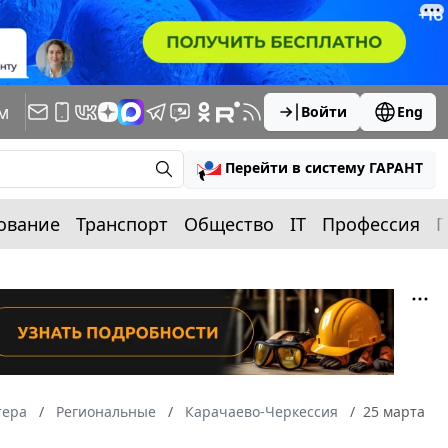
м
Войти
Eng
Перейти в систему ГАРАНТ
ование
Транспорт
Общество
IT
Профессия
П
тера
Региональные
Карачаево-Черкессия
25 марта