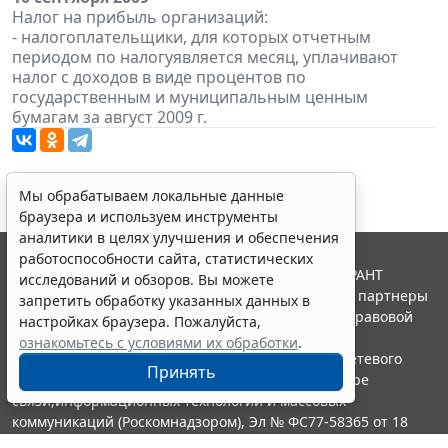
Налог на прибыль организаций:
- налогоплательщики, для которых отчетным
периодом по налогуявляется месяц, уплачивают
налог с доходов в виде процентов по
государственным и муниципальным ценным
бумагам за август 2009 г.
Мы обрабатываем локальные данные
браузера и используем инструменты
аналитики в целях улучшения и обеспечения
работоспособности сайта, статистических
© ООО "НПП "ГАРАНТ-СЕРВИС", 2026. Система ГАРАНТ
исследований и обзоров. Вы можете
выпускается с 1990 года. Компания "Гарант" и ее партнеры
запретить обработку указанных данных в
являются участниками Российской ассоциации правовой
настройках браузера. Пожалуйста,
информации ГАРАНТ.
ознакомьтесь с условиями их обработки
.
Портал ГАРАНТ.РУ зарегистрирован в качестве сетевого
Принять
издания Федеральной службой по надзору в сфере
связи,информационных технологий и массовых
коммуникаций (Роскомнадзором), Эл № ФС77-58365 от 18
июня 2014 года.