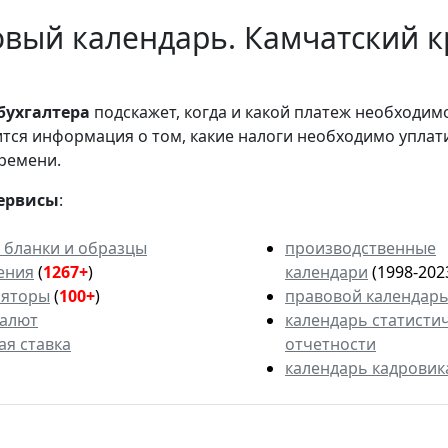
вый календарь. Камчатский к
бухгалтера
подскажет, когда и какой платеж необходи
вится информация о том, какие налоги необходимо уплат
ремени.
ервисы
:
 бланки и образцы
производственные
ения
(
1267+
)
календари
(1998-202
ляторы
(
100+
)
правовой календар
валют
календарь статисти
ая ставка
отчетности
календарь кадровик