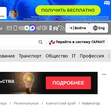
м
Войти
Eng
Перейти в систему ГАРАНТ
ование
Транспорт
Общество
IT
Профессия
П
тера
Региональные
Камчатский край
Навигатор.