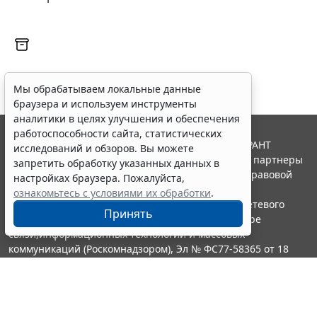
Мы обрабатываем локальные данные
браузера и используем инструменты
аналитики в целях улучшения и обеспечения
работоспособности сайта, статистических
© ООО "НПП "ГАРАНТ-СЕРВИС", 2026. Система ГАРАНТ
исследований и обзоров. Вы можете
выпускается с 1990 года. Компания "Гарант" и ее партнеры
запретить обработку указанных данных в
являются участниками Российской ассоциации правовой
настройках браузера. Пожалуйста,
информации ГАРАНТ.
ознакомьтесь с условиями их обработки
.
Портал ГАРАНТ.РУ зарегистрирован в качестве сетевого
Принять
издания Федеральной службой по надзору в сфере
связи,информационных технологий и массовых
коммуникаций (Роскомнадзором), Эл № ФС77-58365 от 18
июня 2014 года.
16+
Контакты
8-800-200-88-88