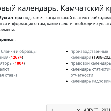
вый календарь. Камчатский кр
бухгалтера
подскажет, когда и какой платеж необходи
вится информация о том, какие налоги необходимо уплат
ремени.
ервисы
:
 бланки и образцы
производственные
ения
(
1267+
)
календари
(1998-202
ляторы
(
100+
)
правовой календар
валют
календарь статисти
ая ставка
отчетности
календарь кадровик
АВГУСТ
2021