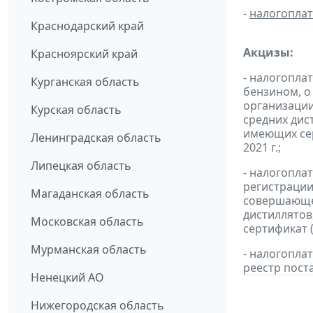
-
налогопла
Краснодарский край
Акцизы:
Красноярский край
- налогопла
Курганская область
бензином, о
организации
Курская область
средних дис
имеющих сер
Ленинградская область
2021 г.;
Липецкая область
- налогопла
регистрации
Магаданская область
совершающей
дистиллятов
Московская область
сертификат 
Мурманская область
- налогопл
реестр пост
Ненецкий АО
Нижегородская область