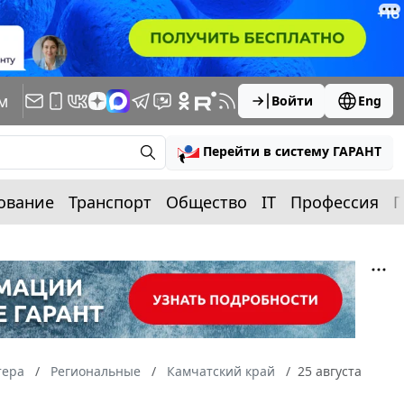
м
Войти
Eng
Перейти в систему ГАРАНТ
ование
Транспорт
Общество
IT
Профессия
П
тера
Региональные
Камчатский край
25 августа