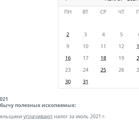
ПН
ВТ
СР
ЧТ
2
3
4
5
9
10
11
12
16
17
18
19
23
24
25
26
30
31
2021
обычу полезных ископаемых:
ательщики
уплачивают
налог за июль 2021 г.