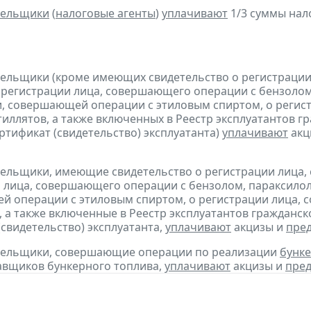
тельщики
(
налоговые агенты
)
уплачивают
1/3 суммы налог
тельщики (кроме имеющих свидетельство о регистраци
 регистрации лица, совершающего операции с бензолом
, совершающей операции с этиловым спиртом, о регис
тиллятов, а также включенных в Реестр эксплуатантов 
тификат (свидетельство) эксплуатанта)
уплачивают
акц
тельщики, имеющие свидетельство о регистрации лица
 лица, совершающего операции с бензолом, параксилол
 операции с этиловым спиртом, о регистрации лица, 
, а также включенные в Реестр эксплуатантов граждан
(свидетельство) эксплуатанта,
уплачивают
акцизы и
пре
ательщики, совершающие операции по реализации
бунке
авщиков бункерного топлива,
уплачивают
акцизы и
пред