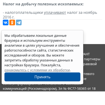
Налог на добычу полезных ископаемых:
- налогоплательщики
уплачивают
налог за ноябрь
2016 г.
Мы обрабатываем локальные данные
браузера и используем инструменты
аналитики в целях улучшения и обеспечения
работоспособности сайта, статистических
© ООО "НПП "ГАРАНТ-СЕРВИС", 2026. Система ГАРАНТ
исследований и обзоров. Вы можете
выпускается с 1990 года. Компания "Гарант" и ее партнеры
запретить обработку указанных данных в
являются участниками Российской ассоциации правовой
настройках браузера. Пожалуйста,
информации ГАРАНТ.
ознакомьтесь с условиями их обработки
.
Портал ГАРАНТ.РУ зарегистрирован в качестве сетевого
Принять
издания Федеральной службой по надзору в сфере
связи,информационных технологий и массовых
коммуникаций (Роскомнадзором), Эл № ФС77-58365 от 18
июня 2014 года.
16+