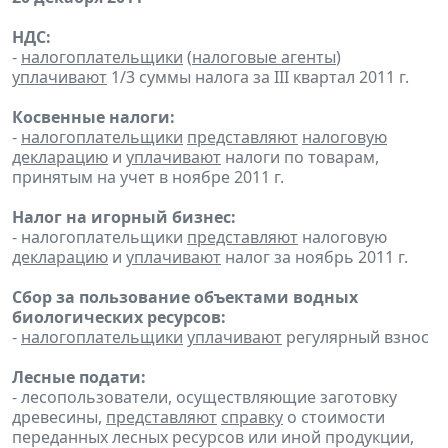
НДС:
-
налогоплательщики
(
налоговые агенты
)
уплачивают
1/3 суммы налога за III квартал 2011 г.
Косвенные налоги:
-
налогоплательщики
представляют
налоговую
декларацию
и
уплачивают
налоги по товарам,
принятым на учет в ноябре 2011 г.
Налог на игорный бизнес:
- налогоплательщики
представляют
налоговую
декларацию
и
уплачивают
налог за ноябрь 2011 г.
Сбор за пользование объектами водных
биологических ресурсов:
-
налогоплательщики
уплачивают
регулярный взнос
Лесные подати:
- лесопользователи, осуществляющие заготовку
древесины,
представляют
справку
о стоимости
переданных лесных ресурсов или иной продукции,