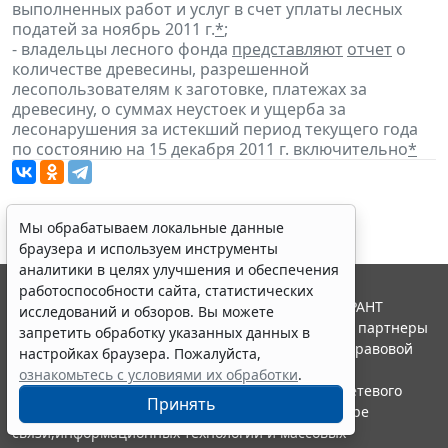
выполненных работ и услуг в счет уплаты лесных
податей за ноябрь 2011 г.
*
;
- владельцы лесного фонда
представляют
отчет
о
количестве древесины, разрешенной
лесопользователям к заготовке, платежах за
древесину, о суммах неустоек и ущерба за
лесонарушения за истекший период текущего года
по состоянию на 15 декабря 2011 г. включительно
*
Мы обрабатываем локальные данные
браузера и используем инструменты
аналитики в целях улучшения и обеспечения
работоспособности сайта, статистических
© ООО "НПП "ГАРАНТ-СЕРВИС", 2026. Система ГАРАНТ
исследований и обзоров. Вы можете
выпускается с 1990 года. Компания "Гарант" и ее партнеры
запретить обработку указанных данных в
являются участниками Российской ассоциации правовой
настройках браузера. Пожалуйста,
информации ГАРАНТ.
ознакомьтесь с условиями их обработки
.
Портал ГАРАНТ.РУ зарегистрирован в качестве сетевого
Принять
издания Федеральной службой по надзору в сфере
связи,информационных технологий и массовых