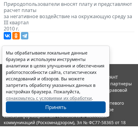
Природопользователи вносят плату и представляют
расчет платы
за негативное воздействие на окружающую среду за
III квартал
2010 г.
Мы обрабатываем локальные данные
браузера и используем инструменты
аналитики в целях улучшения и обеспечения
работоспособности сайта, статистических
© ООО "НПП "ГАРАНТ-СЕРВИС", 2026. Система ГАРАНТ
исследований и обзоров. Вы можете
выпускается с 1990 года. Компания "Гарант" и ее партнеры
запретить обработку указанных данных в
являются участниками Российской ассоциации правовой
настройках браузера. Пожалуйста,
информации ГАРАНТ.
ознакомьтесь с условиями их обработки
.
Портал ГАРАНТ.РУ зарегистрирован в качестве сетевого
Принять
издания Федеральной службой по надзору в сфере
связи,информационных технологий и массовых
коммуникаций (Роскомнадзором), Эл № ФС77-58365 от 18
июня 2014 года.