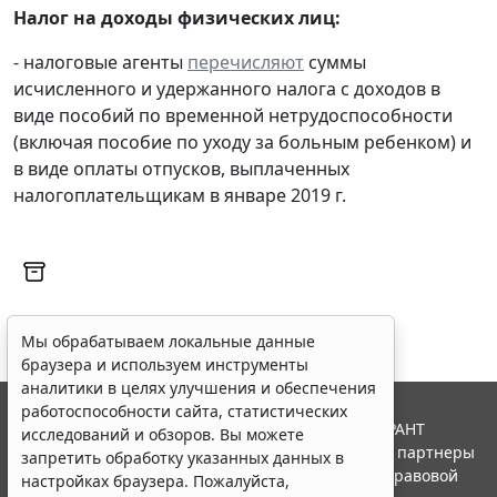
Налог на доходы физических лиц:
- налоговые агенты
перечисляют
суммы
исчисленного и удержанного налога с доходов в
виде пособий по временной нетрудоспособности
(включая пособие по уходу за больным ребенком) и
в виде оплаты отпусков, выплаченных
налогоплательщикам в январе 2019 г.
Мы обрабатываем локальные данные
браузера и используем инструменты
аналитики в целях улучшения и обеспечения
работоспособности сайта, статистических
© ООО "НПП "ГАРАНТ-СЕРВИС", 2026. Система ГАРАНТ
исследований и обзоров. Вы можете
выпускается с 1990 года. Компания "Гарант" и ее партнеры
запретить обработку указанных данных в
являются участниками Российской ассоциации правовой
настройках браузера. Пожалуйста,