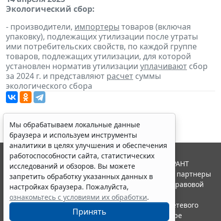
Экологический сбор:
- производители,
импортеры
товаров (включая
упаковку), подлежащих утилизации после утраты
ими потребительских свойств, по каждой группе
товаров, подлежащих утилизации, для которой
установлен норматив утилизации
уплачивают
сбор
за 2024 г. и представляют
расчет
суммы
экологического сбора
Мы обрабатываем локальные данные
браузера и используем инструменты
аналитики в целях улучшения и обеспечения
работоспособности сайта, статистических
© ООО "НПП "ГАРАНТ-СЕРВИС", 2026. Система ГАРАНТ
исследований и обзоров. Вы можете
выпускается с 1990 года. Компания "Гарант" и ее партнеры
запретить обработку указанных данных в
являются участниками Российской ассоциации правовой
настройках браузера. Пожалуйста,
информации ГАРАНТ.
ознакомьтесь с условиями их обработки
.
Портал ГАРАНТ.РУ зарегистрирован в качестве сетевого
Принять
издания Федеральной службой по надзору в сфере