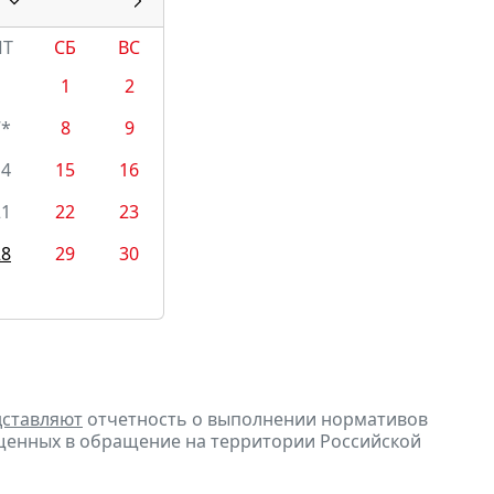
ПТ
СБ
ВС
1
2
7*
8
9
14
15
16
21
22
23
28
29
30
дставляют
отчетность о выполнении нормативов
щенных в обращение на территории Российской