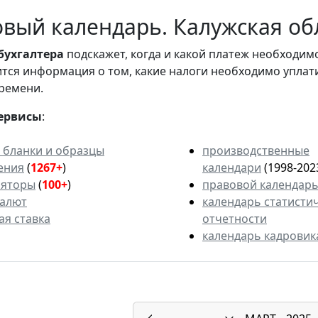
вый календарь. Калужская обл
бухгалтера
подскажет, когда и какой платеж необходи
вится информация о том, какие налоги необходимо уплат
ремени.
ервисы
:
 бланки и образцы
производственные
ения
(
1267+
)
календари
(1998-202
ляторы
(
100+
)
правовой календар
валют
календарь статисти
ая ставка
отчетности
календарь кадровик