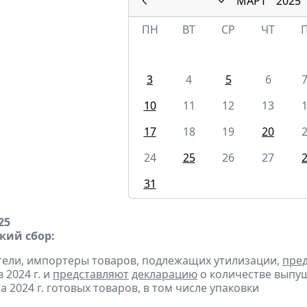
МАРТ
2025
ПН
ВТ
СР
ЧТ
3
4
5
6
10
11
12
13
17
18
19
20
24
25
26
27
31
25
кий сбор:
тели, импортеры товаров, подлежащих утилизации,
пре
 2024 г. и
представляют
декларацию
о количестве выпу
 2024 г. готовых товаров, в том числе упаковки