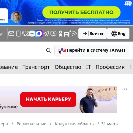
м
Войти
Eng
Перейти в систему ГАРАНТ
ование
Транспорт
Общество
IT
Профессия
П
тера
Региональные
Калужская область
31 марта