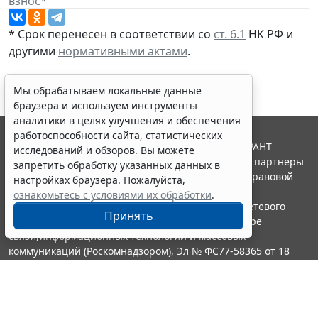
взнос
*
* Срок перенесен в соответствии со
ст. 6.1
НК РФ и
другими
нормативными актами
.
Мы обрабатываем локальные данные
браузера и используем инструменты
аналитики в целях улучшения и обеспечения
работоспособности сайта, статистических
© ООО "НПП "ГАРАНТ-СЕРВИС", 2026. Система ГАРАНТ
исследований и обзоров. Вы можете
выпускается с 1990 года. Компания "Гарант" и ее партнеры
запретить обработку указанных данных в
являются участниками Российской ассоциации правовой
настройках браузера. Пожалуйста,
информации ГАРАНТ.
ознакомьтесь с условиями их обработки
.
Портал ГАРАНТ.РУ зарегистрирован в качестве сетевого
Принять
издания Федеральной службой по надзору в сфере
связи,информационных технологий и массовых
коммуникаций (Роскомнадзором), Эл № ФС77-58365 от 18
июня 2014 года.
16+
Контакты
8-800-200-88-88