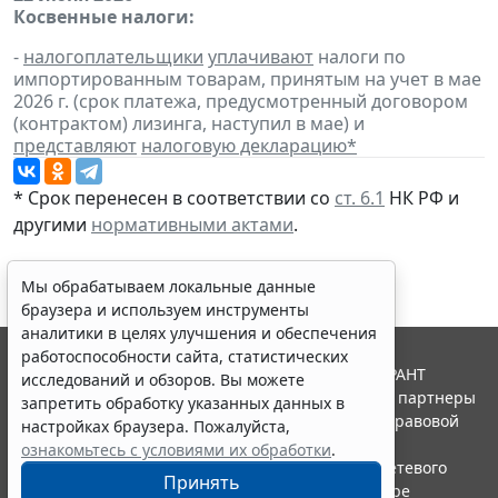
Косвенные налоги:
-
налогоплательщики
уплачивают
налоги по
импортированным товарам, принятым на учет в мае
2026 г. (срок платежа, предусмотренный договором
(контрактом) лизинга, наступил в мае) и
представляют
налоговую декларацию
*
* Срок перенесен в соответствии со
ст. 6.1
НК РФ и
другими
нормативными актами
.
Мы обрабатываем локальные данные
браузера и используем инструменты
аналитики в целях улучшения и обеспечения
работоспособности сайта, статистических
© ООО "НПП "ГАРАНТ-СЕРВИС", 2026. Система ГАРАНТ
исследований и обзоров. Вы можете
выпускается с 1990 года. Компания "Гарант" и ее партнеры
запретить обработку указанных данных в
являются участниками Российской ассоциации правовой
настройках браузера. Пожалуйста,
информации ГАРАНТ.
ознакомьтесь с условиями их обработки
.
Портал ГАРАНТ.РУ зарегистрирован в качестве сетевого
Принять
издания Федеральной службой по надзору в сфере