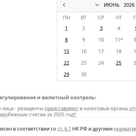
ИЮНЬ
2026
ПН
ВТ
СР
ЧТ
1
2
3
4
8
9
10
11*
15
16
17
18
22
23
24
25
29
30
егулирование и валютный контроль:
е лица - резиденты
представляют
в налоговые органы
от
зарубежным счетам за 2025 год
*
несен в соответствии со
ст. 6.1
НК РФ и другими
нормати