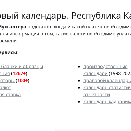
вый календарь. Республика К
бухгалтера
подскажет, когда и какой платеж необходи
вится информация о том, какие налоги необходимо уплат
ремени.
ервисы
:
 бланки и образцы
производственные
ения
(
1267+
)
календари
(1998-202
ляторы
(
100+
)
правовой календар
валют
календарь статисти
ая ставка
отчетности
календарь кадровик