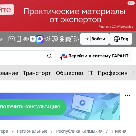
м
Войти
Eng
Перейти в систему ГАРАНТ
ование
Транспорт
Общество
IT
Профессия
П
тера
Региональные
Республика Калмыкия
1 июня