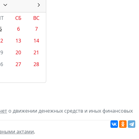
ПТ
СБ
ВС
5
6
7
12
13
14
19
20
21
26
27
28
чет
о движении денежных средств и иных финансовых
вными актами
.