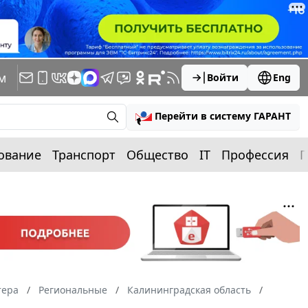
м
Войти
Eng
Перейти в систему ГАРАНТ
ование
Транспорт
Общество
IT
Профессия
П
тера
Региональные
Калининградская область