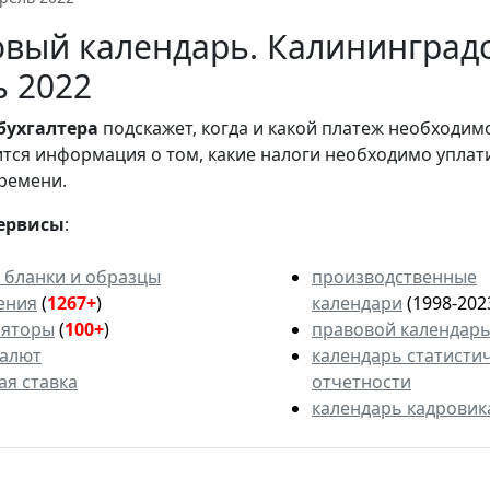
вый календарь. Калининградс
ь 2022
бухгалтера
подскажет, когда и какой платеж необходи
вится информация о том, какие налоги необходимо уплат
ремени.
ервисы
:
 бланки и образцы
производственные
ения
(
1267+
)
календари
(1998-202
ляторы
(
100+
)
правовой календар
валют
календарь статисти
ая ставка
отчетности
календарь кадровик