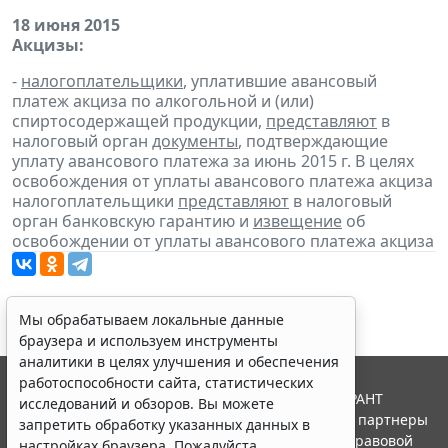
18 июня 2015
Акцизы:
-
налогоплательщики
, уплатившие авансовый
платеж акциза по алкогольной и (или)
спиртосодержащей продукции,
представляют
в
налоговый орган
документы
, подтверждающие
уплату авансового платежа за июнь 2015 г. В целях
освобождения от уплаты авансового платежа акциза
налогоплательщики
представляют
в налоговый
орган банковскую гарантию и
извещение
об
освобождении от уплаты авансового платежа акциза
Мы обрабатываем локальные данные
браузера и используем инструменты
аналитики в целях улучшения и обеспечения
работоспособности сайта, статистических
© ООО "НПП "ГАРАНТ-СЕРВИС", 2026. Система ГАРАНТ
исследований и обзоров. Вы можете
выпускается с 1990 года. Компания "Гарант" и ее партнеры
запретить обработку указанных данных в
являются участниками Российской ассоциации правовой
настройках браузера. Пожалуйста,