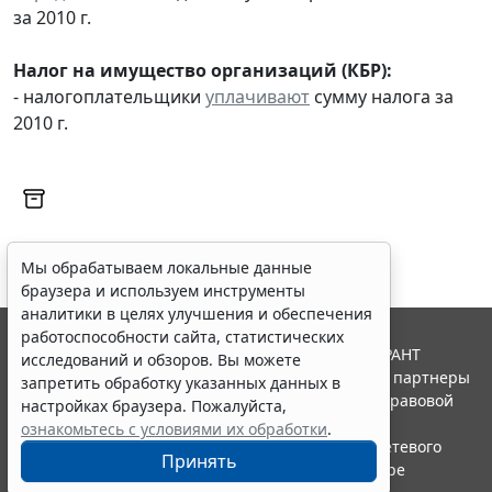
за 2010 г.
Налог на имущество организаций (КБР):
- налогоплательщики
уплачивают
сумму налога за
2010 г.
Мы обрабатываем локальные данные
браузера и используем инструменты
аналитики в целях улучшения и обеспечения
работоспособности сайта, статистических
© ООО "НПП "ГАРАНТ-СЕРВИС", 2026. Система ГАРАНТ
исследований и обзоров. Вы можете
выпускается с 1990 года. Компания "Гарант" и ее партнеры
запретить обработку указанных данных в
являются участниками Российской ассоциации правовой
настройках браузера. Пожалуйста,
информации ГАРАНТ.
ознакомьтесь с условиями их обработки
.
Портал ГАРАНТ.РУ зарегистрирован в качестве сетевого
Принять
издания Федеральной службой по надзору в сфере