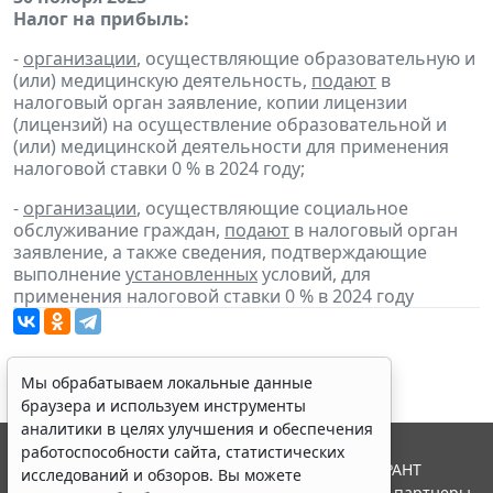
Налог на прибыль:
-
организации
, осуществляющие образовательную и
(или) медицинскую деятельность,
подают
в
налоговый орган заявление, копии лицензии
(лицензий) на осуществление образовательной и
(или) медицинской деятельности для применения
налоговой ставки 0 % в 2024 году;
-
организации
, осуществляющие социальное
обслуживание граждан,
подают
в налоговый орган
заявление, а также сведения, подтверждающие
выполнение
установленных
условий, для
применения налоговой ставки 0 % в 2024 году
Мы обрабатываем локальные данные
браузера и используем инструменты
аналитики в целях улучшения и обеспечения
работоспособности сайта, статистических
© ООО "НПП "ГАРАНТ-СЕРВИС", 2026. Система ГАРАНТ
исследований и обзоров. Вы можете
выпускается с 1990 года. Компания "Гарант" и ее партнеры