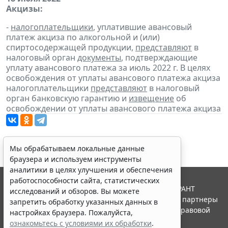
Акцизы:
-
налогоплательщики
, уплатившие авансовый
платеж акциза по алкогольной и (или)
спиртосодержащей продукции,
представляют
в
налоговый орган
документы
, подтверждающие
уплату авансового платежа за июль 2022 г. В целях
освобождения от уплаты авансового платежа акциза
налогоплательщики
представляют
в налоговый
орган банковскую гарантию и
извещение
об
освобождении от уплаты авансового платежа акциза
Мы обрабатываем локальные данные
браузера и используем инструменты
аналитики в целях улучшения и обеспечения
работоспособности сайта, статистических
© ООО "НПП "ГАРАНТ-СЕРВИС", 2026. Система ГАРАНТ
исследований и обзоров. Вы можете
выпускается с 1990 года. Компания "Гарант" и ее партнеры
запретить обработку указанных данных в
являются участниками Российской ассоциации правовой
настройках браузера. Пожалуйста,
информации ГАРАНТ.
ознакомьтесь с условиями их обработки
.