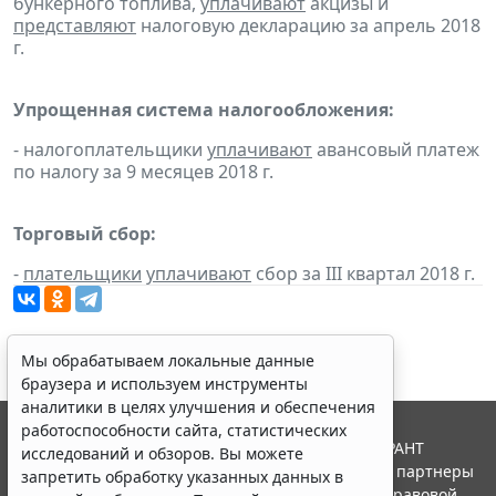
бункерного топлива,
уплачивают
акцизы и
представляют
налоговую декларацию за апрель 2018
г.
Упрощенная система налогообложения:
- налогоплательщики
уплачивают
авансовый платеж
по налогу за 9 месяцев 2018 г.
Торговый сбор:
-
плательщики
уплачивают
сбор за III квартал 2018 г.
Мы обрабатываем локальные данные
браузера и используем инструменты
аналитики в целях улучшения и обеспечения
работоспособности сайта, статистических
© ООО "НПП "ГАРАНТ-СЕРВИС", 2026. Система ГАРАНТ
исследований и обзоров. Вы можете
выпускается с 1990 года. Компания "Гарант" и ее партнеры
запретить обработку указанных данных в
являются участниками Российской ассоциации правовой