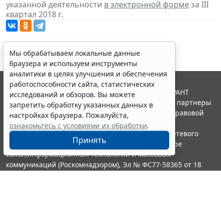
указанной деятельности
в электронной форме
за III
квартал 2018 г.
Мы обрабатываем локальные данные
браузера и используем инструменты
аналитики в целях улучшения и обеспечения
работоспособности сайта, статистических
© ООО "НПП "ГАРАНТ-СЕРВИС", 2026. Система ГАРАНТ
исследований и обзоров. Вы можете
выпускается с 1990 года. Компания "Гарант" и ее партнеры
запретить обработку указанных данных в
являются участниками Российской ассоциации правовой
настройках браузера. Пожалуйста,
информации ГАРАНТ.
ознакомьтесь с условиями их обработки
.
Портал ГАРАНТ.РУ зарегистрирован в качестве сетевого
Принять
издания Федеральной службой по надзору в сфере
связи,информационных технологий и массовых
коммуникаций (Роскомнадзором), Эл № ФС77-58365 от 18
июня 2014 года.
16+
Контакты
8-800-200-88-88