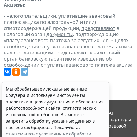
Акцизы:
-
налогоплательщики
, уплатившие авансовый
платеж акциза по алкогольной и (или)
спиртосодержащей продукции,
представляют
в
налоговый орган
документы
, подтверждающие
уплату авансового платежа за август 2017 г. В целях
освобождения от уплаты авансового платежа акциза
налогоплательщики
представляют
в налоговый
орган банковскую гарантию и
извещение
об
освобождении от уплаты авансового платежа акциза
Мы обрабатываем локальные данные
браузера и используем инструменты
аналитики в целях улучшения и обеспечения
работоспособности сайта, статистических
© ООО "НПП "ГАРАНТ-СЕРВИС", 2026. Система ГАРАНТ
исследований и обзоров. Вы можете
выпускается с 1990 года. Компания "Гарант" и ее партнеры
запретить обработку указанных данных в
являются участниками Российской ассоциации правовой
настройках браузера. Пожалуйста,
информации ГАРАНТ.
ознакомьтесь с условиями их обработки
.