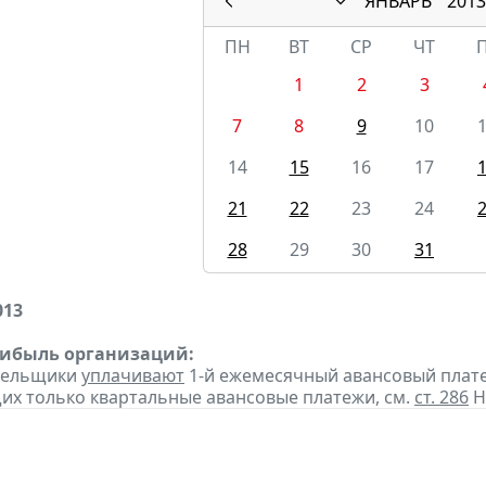
ЯНВАРЬ
2013
ПН
ВТ
СР
ЧТ
1
2
3
7
8
9
10
14
15
16
17
21
22
23
24
28
29
30
31
013
рибыль организаций:
ательщики
уплачивают
1-й ежемесячный авансовый платеж 
х только квартальные авансовые платежи, см.
ст. 286
Н