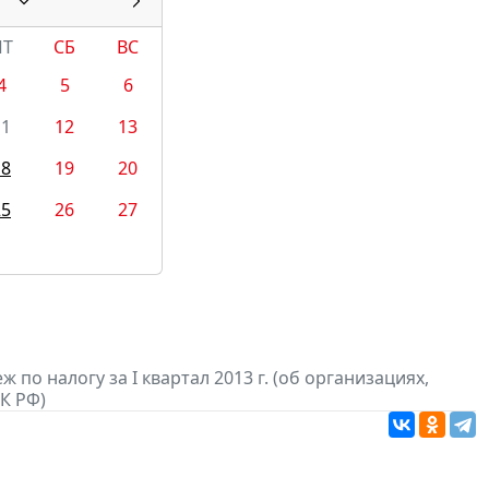
ПТ
СБ
ВС
4
5
6
11
12
13
18
19
20
25
26
27
по налогу за I квартал 2013 г. (об организациях,
К РФ)