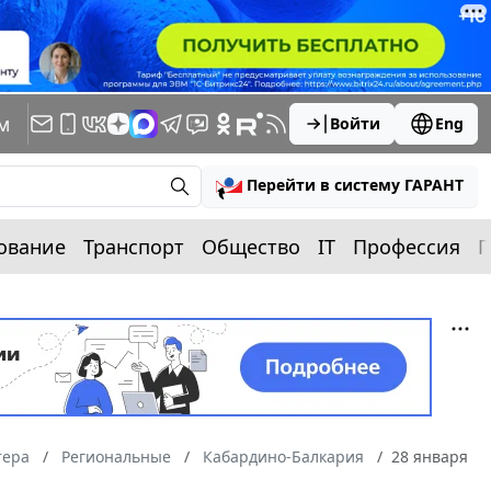
м
Войти
Eng
Перейти в систему ГАРАНТ
ование
Транспорт
Общество
IT
Профессия
П
тера
Региональные
Кабардино-Балкария
28 января