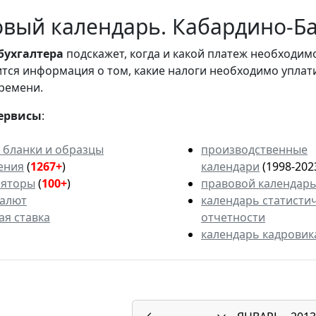
вый календарь. Кабардино-Ба
бухгалтера
подскажет, когда и какой платеж необходи
вится информация о том, какие налоги необходимо уплат
ремени.
ервисы
:
 бланки и образцы
производственные
ения
(
1267+
)
календари
(1998-202
ляторы
(
100+
)
правовой календар
валют
календарь статисти
ая ставка
отчетности
календарь кадровик