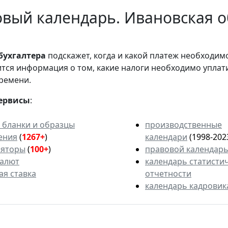
вый календарь. Ивановская о
бухгалтера
подскажет, когда и какой платеж необходи
вится информация о том, какие налоги необходимо уплат
ремени.
ервисы
:
 бланки и образцы
производственные
ения
(
1267+
)
календари
(1998-202
ляторы
(
100+
)
правовой календар
валют
календарь статисти
ая ставка
отчетности
календарь кадровик