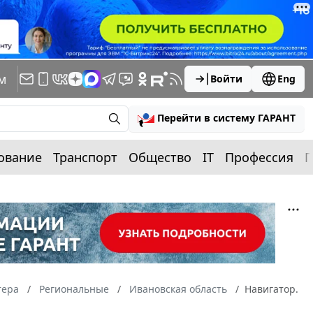
м
Войти
Eng
Перейти в систему ГАРАНТ
ование
Транспорт
Общество
IT
Профессия
П
тера
Региональные
Ивановская область
Навигатор.