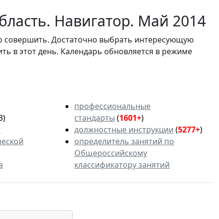
бласть. Навигатор. Май 2014
мо совершить. Достаточно выбрать интересующую
ить в этот день. Календарь обновляется в режиме
профессиональные
3)
стандарты
(
1601+
)
ь
должностные инструкции
(
5277+
)
ческой
определитель занятий по
Общероссийскому
а
классификатору занятий