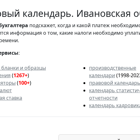
вый календарь. Ивановская о
бухгалтера
подскажет, когда и какой платеж необходи
вится информация о том, какие налоги необходимо уплат
ремени.
ервисы
:
 бланки и образцы
производственные
ения
(
1267+
)
календари
(1998-202
ляторы
(
100+
)
правовой календар
валют
календарь статисти
ая ставка
отчетности
календарь кадровик