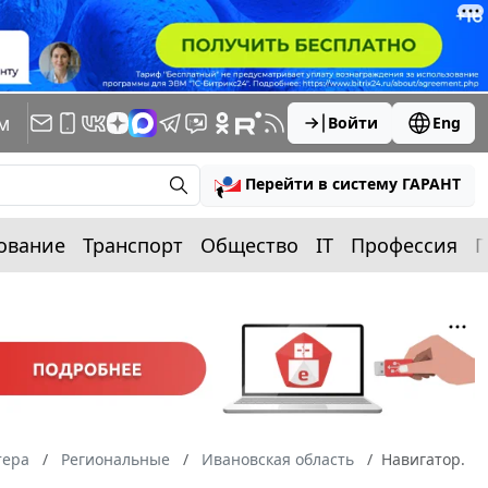
м
Войти
Eng
Перейти в систему ГАРАНТ
ование
Транспорт
Общество
IT
Профессия
П
тера
Региональные
Ивановская область
Навигатор.