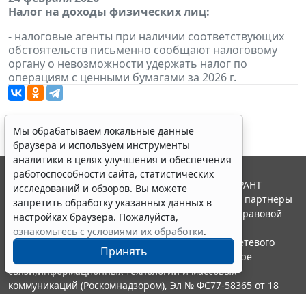
Налог на доходы физических лиц:
- налоговые агенты при наличии соответствующих
обстоятельств письменно
сообщают
налоговому
органу о невозможности удержать налог по
операциям с ценными бумагами за 2026 г.
Мы обрабатываем локальные данные
браузера и используем инструменты
аналитики в целях улучшения и обеспечения
работоспособности сайта, статистических
© ООО "НПП "ГАРАНТ-СЕРВИС", 2026. Система ГАРАНТ
исследований и обзоров. Вы можете
выпускается с 1990 года. Компания "Гарант" и ее партнеры
запретить обработку указанных данных в
являются участниками Российской ассоциации правовой
настройках браузера. Пожалуйста,
информации ГАРАНТ.
ознакомьтесь с условиями их обработки
.
Портал ГАРАНТ.РУ зарегистрирован в качестве сетевого
Принять
издания Федеральной службой по надзору в сфере
связи,информационных технологий и массовых
коммуникаций (Роскомнадзором), Эл № ФС77-58365 от 18
июня 2014 года.