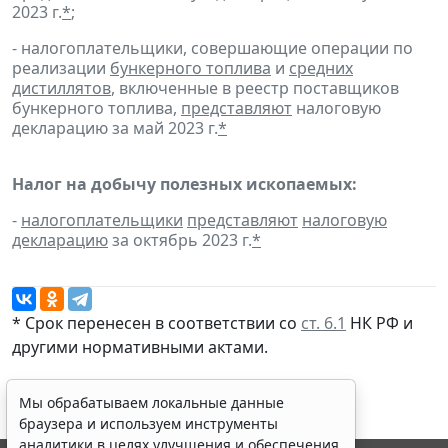
2023 г.
*
;
- налогоплательщики, совершающие операции по
реализации
бункерного топлива
и
средних
дистиллятов
, включенные в реестр поставщиков
бункерного топлива,
представляют
налоговую
декларацию за май 2023 г.
*
Налог на добычу полезных ископаемых:
-
налогоплательщики
представляют
налоговую
декларацию
за октябрь 2023 г.
*
* Срок перенесен в соответствии со
ст. 6.1
НК РФ и
другими
нормативными актами
.
Мы обрабатываем локальные данные
браузера и используем инструменты
аналитики в целях улучшения и обеспечения