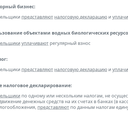
горный бизнес:
ательщики
представляют
налоговую декларацию
и
уплач
льзование объектами водных биологических ресурсо
тельщики
уплачивают
регулярный взнос
ог:
ательщики
представляют
налоговую декларацию
и
уплач
 налоговое декларирование:
тельщики
по одному или нескольким налогам, не осуще
движение денежных средств на их счетах в банках (в ка
алогообложения,
представляют
по данным налогам един