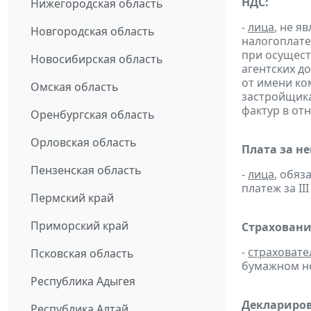
НДС:
Нижегородская область
-
лица
, не 
Новгородская область
налогоплате
при осущест
Новосибирская область
агентских д
от имени ко
Омская область
застройщик
фактур в от
Оренбургская область
Орловская область
Плата за н
Пензенская область
-
лица
, обяз
платеж за III
Пермский край
Приморский край
Страховани
-
страховате
Псковская область
бумажном н
Республика Адыгея
Деклариров
Республика Алтай