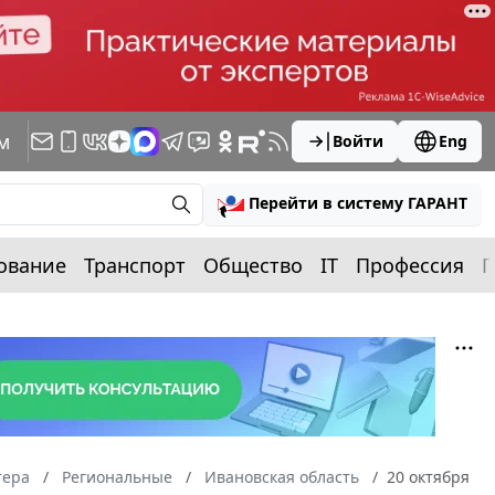
м
Войти
Eng
Перейти в систему ГАРАНТ
ование
Транспорт
Общество
IT
Профессия
П
тера
Региональные
Ивановская область
20 октября