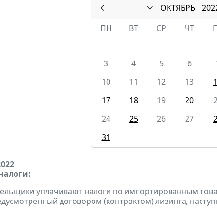
ОКТЯБРЬ
202
ПН
ВТ
СР
ЧТ
3
4
5
6
10
11
12
13
17
18
19
20
24
25
26
27
31
2022
налоги:
тельщики
уплачивают
налоги по импортированным товара
едусмотренный договором (контрактом) лизинга, наступ