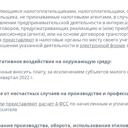
являющиеся налогоплательщиками, налогоплательщики,
льщика, не признаваемые налоговыми агентами, в случа
влении предпринимательской деятельности в интересах
оговоров, предусматривающих реализацию и (или) приоб
миссионера (агента), или на основе договоров транспо
а
представляют
в налоговые органы по месту своего уче
ношении указанной деятельности в
электронной форме
з
егативное воздействие на окружающую среду:
анные вносить плату, за исключением субъектов малого
 квартал 2022 г.
е от несчастных случаев на производстве и профес
ли
представляют
расчет 4-ФСС
по начисленным и уплачен
осителе
ание производства, оборота, использования этило