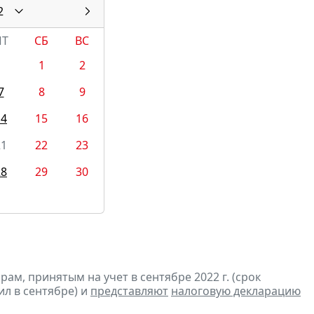
2
ПТ
СБ
ВС
1
2
7
8
9
14
15
16
21
22
23
28
29
30
м, принятым на учет в сентябре 2022 г. (срок
ил в сентябре) и
представляют
налоговую декларацию