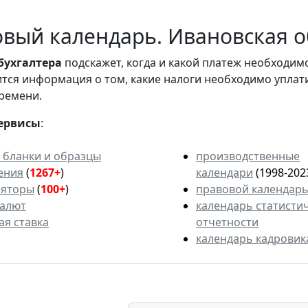
вый календарь. Ивановская об
бухгалтера
подскажет, когда и какой платеж необходи
вится информация о том, какие налоги необходимо уплат
ремени.
ервисы
:
 бланки и образцы
производственные
ения
(
1267+
)
календари
(1998-202
ляторы
(
100+
)
правовой календар
валют
календарь статисти
ая ставка
отчетности
календарь кадровик