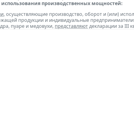
 использования производственных мощностей:
ии
, осуществляющие производство, оборот и (или) испо
ржащей продукции и индивидуальные предприниматели
дра, пуаре и медовухи,
представляют
декларации за III к