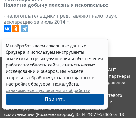
Налог на добычу полезных ископаемых:
- налогоплательщики
представляют
налоговую
декларацию
за июль 2014 г.
Мы обрабатываем локальные данные
браузера и используем инструменты
аналитики в целях улучшения и обеспечения
работоспособности сайта, статистических
© ООО "НПП "ГАРАНТ-СЕРВИС", 2026. Система ГАРАНТ
исследований и обзоров. Вы можете
выпускается с 1990 года. Компания "Гарант" и ее партнеры
запретить обработку указанных данных в
являются участниками Российской ассоциации правовой
настройках браузера. Пожалуйста,
информации ГАРАНТ.
ознакомьтесь с условиями их обработки
.
Портал ГАРАНТ.РУ зарегистрирован в качестве сетевого
Принять
издания Федеральной службой по надзору в сфере
связи,информационных технологий и массовых
коммуникаций (Роскомнадзором), Эл № ФС77-58365 от 18
июня 2014 года.
16+