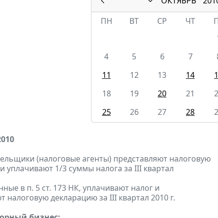
ОКТЯБРЬ
201
ПН
ВТ
СР
ЧТ
4
5
6
7
11
12
13
14
18
19
20
21
25
26
27
28
2010
тельщики (налоговые агенты) представляют налоговую
 уплачивают 1/3 суммы налога за III квартал
анные в п. 5 ст. 173 НК, уплачивают налог и
 налоговую декларацию за III квартал 2010 г.
горный бизнес: