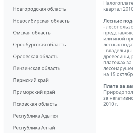
Налогоплате
Новгородская область
квартал 2010
Новосибирская область
Лесные под
- лесопольз
Омская область
представляю
или иной пр
Оренбургская область
лесных подат
- владельцы
Орловская область
древесины, 
платежах за 
Пензенская область
лесонарушен
на 15 октябр
Пермский край
Плата за з
Приморский край
Природополь
за негативн
Псковская область
2010 г.
Республика Адыгея
Республика Алтай