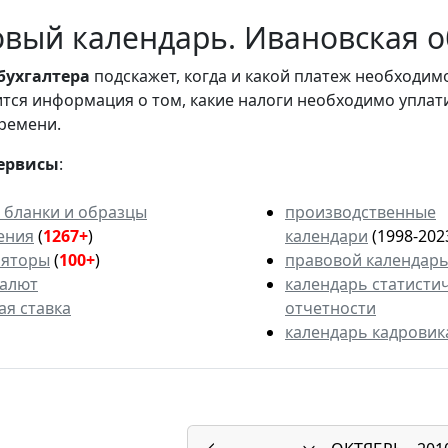
вый календарь. Ивановская об
бухгалтера
подскажет, когда и какой платеж необходи
вится информация о том, какие налоги необходимо уплат
ремени.
ервисы
:
 бланки и образцы
производственные
ения
(
1267+
)
календари
(1998-202
ляторы
(
100+
)
правовой календар
валют
календарь статисти
ая ставка
отчетности
календарь кадровик