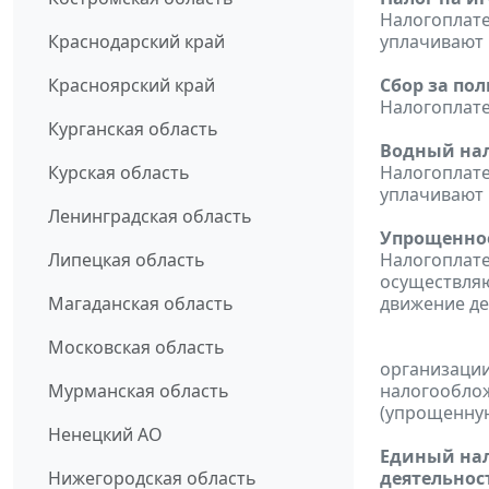
Налогоплат
Краснодарский край
уплачивают н
Красноярский край
Сбор за по
Налогоплат
Курганская область
Водный нал
Курская область
Налогоплат
уплачивают н
Ленинградская область
Упрощенное
Липецкая область
Налогоплате
осуществляю
Магаданская область
движение ден
Московская область
организации
Мурманская область
налогооблож
(упрощенную
Ненецкий АО
Единый нал
Нижегородская область
деятельнос