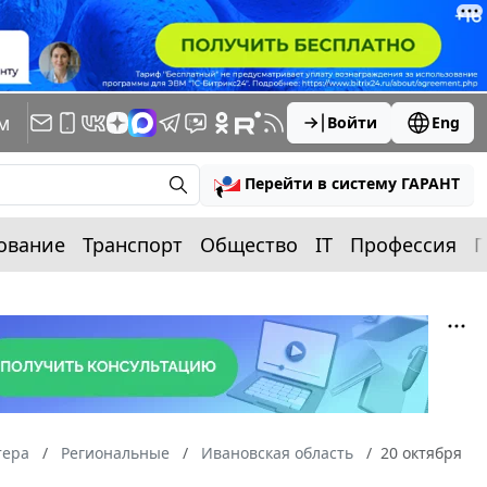
м
Войти
Eng
Перейти в систему ГАРАНТ
ование
Транспорт
Общество
IT
Профессия
П
тера
Региональные
Ивановская область
20 октября