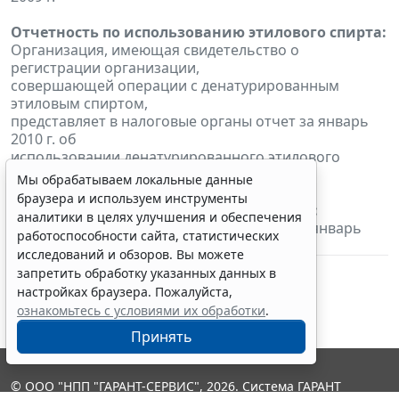
Отчетность по использованию этилового спирта:
Организация, имеющая свидетельство о
регистрации организации,
совершающей операции с денатурированным
этиловым спиртом,
представляет в налоговые органы отчет за январь
2010 г. об
использовании денатурированного этилового
спирта
Мы обрабатываем локальные данные
браузера и используем инструменты
Налог на добычу полезных ископаемых:
аналитики в целях улучшения и обеспечения
Налогоплательщики уплачивают налог за январь
работоспособности сайта, статистических
2010 г.
исследований и обзоров. Вы можете
запретить обработку указанных данных в
настройках браузера. Пожалуйста,
ознакомьтесь с условиями их обработки
.
Принять
© ООО "НПП "ГАРАНТ-СЕРВИС", 2026. Система ГАРАНТ