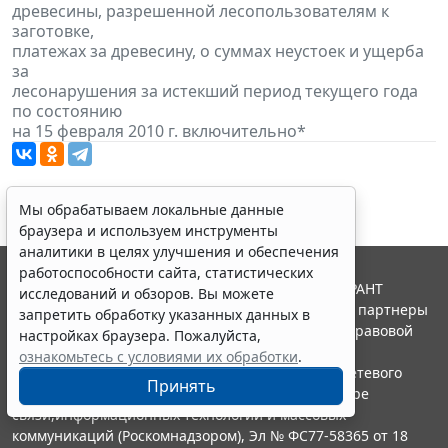
древесины, разрешенной лесопользователям к
заготовке,
платежах за древесину, о суммах неустоек и ущерба
за
лесонарушения за истекший период текущего года
по состоянию
на 15 февраля 2010 г. включительно*
Мы обрабатываем локальные данные
браузера и используем инструменты
аналитики в целях улучшения и обеспечения
работоспособности сайта, статистических
© ООО "НПП "ГАРАНТ-СЕРВИС", 2026. Система ГАРАНТ
исследований и обзоров. Вы можете
выпускается с 1990 года. Компания "Гарант" и ее партнеры
запретить обработку указанных данных в
являются участниками Российской ассоциации правовой
настройках браузера. Пожалуйста,
информации ГАРАНТ.
ознакомьтесь с условиями их обработки
.
Портал ГАРАНТ.РУ зарегистрирован в качестве сетевого
Принять
издания Федеральной службой по надзору в сфере
связи,информационных технологий и массовых
коммуникаций (Роскомнадзором), Эл № ФС77-58365 от 18