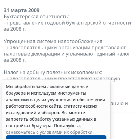
31 марта 2009
Бухгалтерская отчетность:
- представление годовой бухгалтерской отчетности
за 2008 г.
Упрощенная система налогообложения:
- налогоплательщики-организации представляют
налоговые декларации и уплачивают единый налог
за 2008 г.
Налог на добычу полезных ископаемых:
- налогоплательщики представляют налоговую
декларацию за февраль 2009 г.
Мы обрабатываем локальные данные
браузера и используем инструменты
Единый сельскохозяйственный налог:
аналитики в целях улучшения и обеспечения
- налогоплательщики представляют декларацию и
работоспособности сайта, статистических
уплачивают налог за 2008 г.
исследований и обзоров. Вы можете
запретить обработку указанных данных в
настройках браузера. Пожалуйста,
ознакомьтесь с условиями их обработки
.