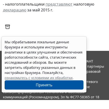
- налогоплательщики
представляют
налоговую
декларацию
за май 2015 г.
Мы обрабатываем локальные данные
браузера и используем инструменты
аналитики в целях улучшения и обеспечения
работоспособности сайта, статистических
© ООО "НПП "ГАРАНТ-СЕРВИС", 2026. Система ГАРАНТ
исследований и обзоров. Вы можете
выпускается с 1990 года. Компания "Гарант" и ее партнеры
запретить обработку указанных данных в
являются участниками Российской ассоциации правовой
настройках браузера. Пожалуйста,
информации ГАРАНТ.
ознакомьтесь с условиями их обработки
.
Портал ГАРАНТ.РУ зарегистрирован в качестве сетевого
Принять
издания Федеральной службой по надзору в сфере
связи,информационных технологий и массовых
коммуникаций (Роскомнадзором), Эл № ФС77-58365 от 18
июня 2014 года.