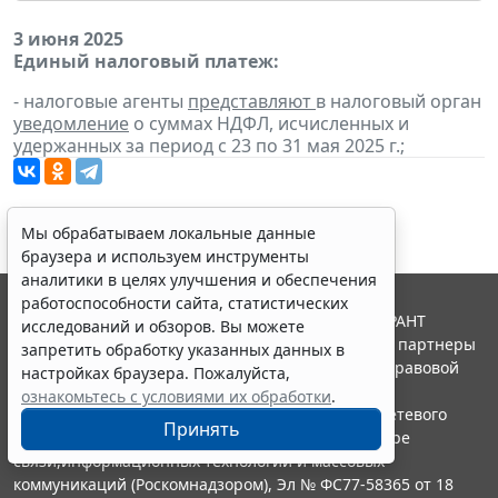
3 июня 2025
Единый налоговый платеж:
- налоговые агенты
представляют
в налоговый орган
уведомление
о суммах НДФЛ, исчисленных и
удержанных за период с 23 по 31 мая 2025 г.;
Мы обрабатываем локальные данные
браузера и используем инструменты
аналитики в целях улучшения и обеспечения
работоспособности сайта, статистических
© ООО "НПП "ГАРАНТ-СЕРВИС", 2026. Система ГАРАНТ
исследований и обзоров. Вы можете
выпускается с 1990 года. Компания "Гарант" и ее партнеры
запретить обработку указанных данных в
являются участниками Российской ассоциации правовой
настройках браузера. Пожалуйста,
информации ГАРАНТ.
ознакомьтесь с условиями их обработки
.
Портал ГАРАНТ.РУ зарегистрирован в качестве сетевого
Принять
издания Федеральной службой по надзору в сфере
связи,информационных технологий и массовых
коммуникаций (Роскомнадзором), Эл № ФС77-58365 от 18