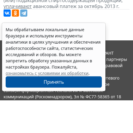
(или) подакцизной спиртосодержащей продукции,
уплачивают
авансовый платеж за октябрь 2013 г.
Мы обрабатываем локальные данные
браузера и используем инструменты
аналитики в целях улучшения и обеспечения
работоспособности сайта, статистических
© ООО "НПП "ГАРАНТ-СЕРВИС", 2026. Система ГАРАНТ
исследований и обзоров. Вы можете
выпускается с 1990 года. Компания "Гарант" и ее партнеры
запретить обработку указанных данных в
являются участниками Российской ассоциации правовой
настройках браузера. Пожалуйста,
информации ГАРАНТ.
ознакомьтесь с условиями их обработки
.
Портал ГАРАНТ.РУ зарегистрирован в качестве сетевого
Принять
издания Федеральной службой по надзору в сфере
связи,информационных технологий и массовых
коммуникаций (Роскомнадзором), Эл № ФС77-58365 от 18
июня 2014 года.
16+
Контакты
8-800-200-88-88