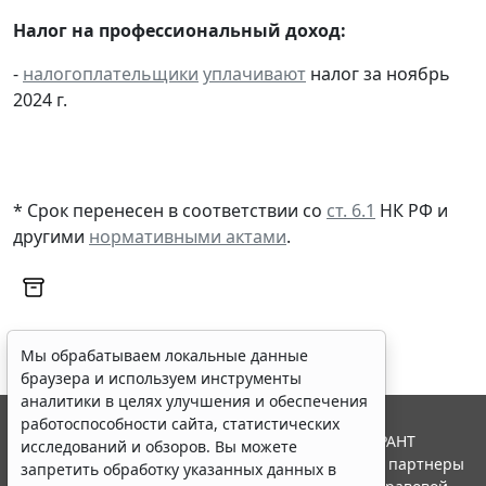
Налог на профессиональный доход:
-
налогоплательщики
уплачивают
налог за ноябрь
2024 г.
* Срок перенесен в соответствии со
ст. 6.1
НК РФ и
другими
нормативными актами
.
Мы обрабатываем локальные данные
браузера и используем инструменты
аналитики в целях улучшения и обеспечения
работоспособности сайта, статистических
© ООО "НПП "ГАРАНТ-СЕРВИС", 2026. Система ГАРАНТ
исследований и обзоров. Вы можете
выпускается с 1990 года. Компания "Гарант" и ее партнеры
запретить обработку указанных данных в