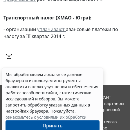
Транспортный налог (ХМАО - Югра):
- организации
уплачивают
авансовые платежи по
налогу за III квартал 2014 г.
Мы обрабатываем локальные данные
браузера и используем инструменты
аналитики в целях улучшения и обеспечения
работоспособности сайта, статистических
© ООО "НПП "ГАРАНТ-СЕРВИС", 2026. Система ГАРАНТ
исследований и обзоров. Вы можете
выпускается с 1990 года. Компания "Гарант" и ее партнеры
запретить обработку указанных данных в
являются участниками Российской ассоциации правовой
настройках браузера. Пожалуйста,
информации ГАРАНТ.
ознакомьтесь с условиями их обработки
.
Портал ГАРАНТ.РУ зарегистрирован в качестве сетевого
Принять
издания Федеральной службой по надзору в сфере