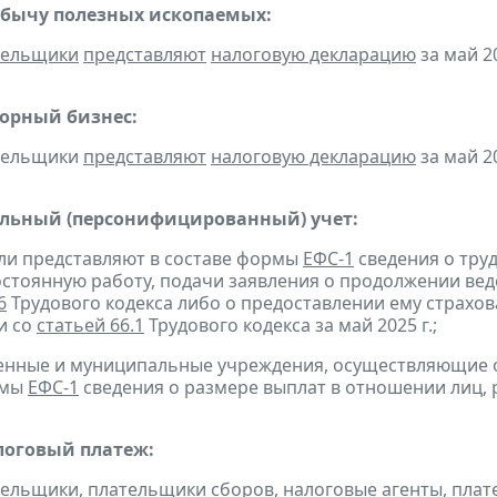
обычу полезных ископаемых:
тельщики
представляют
налоговую декларацию
за май 20
горный бизнес:
ательщики
представляют
налоговую декларацию
за май 20
льный (персонифицированный) учет:
ели представляют в составе формы
ЕФС-1
сведения о труд
остоянную работу, подачи заявления о продолжении вед
6
Трудового кодекса либо о предоставлении ему страхов
и со
статьей 66.1
Трудового кодекса за май 2025 г.;
твенные и муниципальные учреждения, осуществляющие
рмы
ЕФС-1
сведения о размере выплат в отношении лиц, 
оговый платеж:
тельщики, плательщики сборов, налоговые агенты, пла