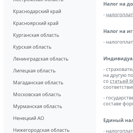
Налог на д
Краснодарский край
-
налогопла
Красноярский край
Налог на и
Курганская область
- налогопл
Курская область
Индивидуа
Ленинградская область
- страховат
Липецкая область
на другую п
со
статьей 6
Магаданская область
соответстви
Московская область
- государс
составе фо
Мурманская область
Ненецкий АО
Единый нал
Нижегородская область
- налогопла