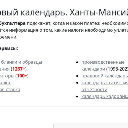
вый календарь. Ханты-Мансий
бухгалтера
подскажет, когда и какой платеж необходи
вится информация о том, какие налоги необходимо уплат
ремени.
ервисы
:
 бланки и образцы
производственные
ения
(
1267+
)
календари
(1998-202
ляторы
(
100+
)
правовой календар
валют
календарь статисти
ая ставка
отчетности
календарь кадровик