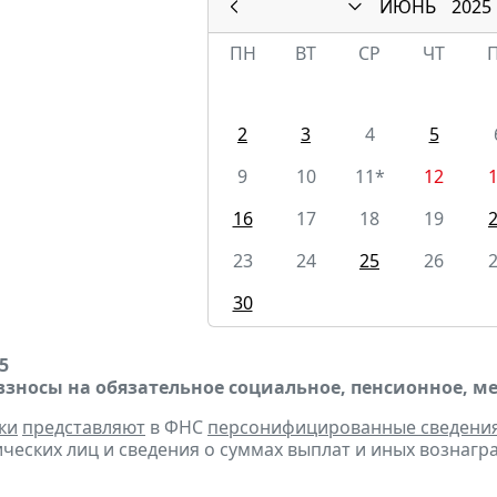
ИЮНЬ
2025
ПН
ВТ
СР
ЧТ
2
3
4
5
9
10
11*
12
16
17
18
19
23
24
25
26
30
5
взносы на обязательное социальное, пенсионное, м
ки
представляют
в ФНС
персонифицированные сведени
ческих лиц и сведения о суммах выплат и иных вознаграж