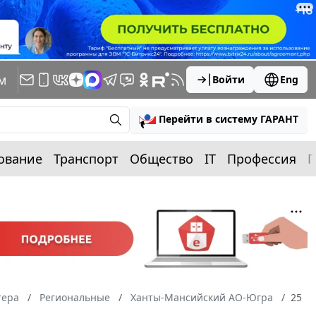
м
Войти
Eng
Перейти в систему ГАРАНТ
ование
Транспорт
Общество
IT
Профессия
П
тера
Региональные
Ханты-Мансийский АО-Югра
25