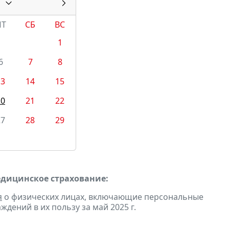
ПТ
СБ
ВС
1
6
7
8
13
14
15
20
21
22
27
28
29
едицинское страхование:
я
о физических лицах, включающие персональные
дений в их пользу за май 2025 г.