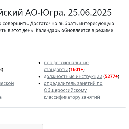
ский АО-Югра. 25.06.2025
мо совершить. Достаточно выбрать интересующую
ить в этот день. Календарь обновляется в режиме
профессиональные
3)
стандарты
(
1601+
)
ь
должностные инструкции
(
5277+
)
ческой
определитель занятий по
Общероссийскому
а
классификатору занятий