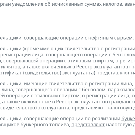
орган
уведомление
об исчисленных суммах налогов, аван
тельщики
, совершающие операции с нефтяным сырьем,
тельщики (кроме имеющих свидетельство о регистраци
 регистрации лица, совершающего операции с бензолом
, совершающей операции с этиловым спиртом, о регис
тиллятов, а также включенных в Реестр эксплуатантов 
тификат (свидетельство) эксплуатанта)
представляют
н
тельщики, имеющие свидетельство о регистрации лица
 лица, совершающего операции с бензолом, параксилол
 операции с этиловым спиртом, о регистрации лица, 
, а также включенные в Реестр эксплуатантов граждан
(свидетельство) эксплуатанта,
представляют
налоговую 
ательщики, совершающие операции по реализации
бунке
авщиков бункерного топлива,
представляют
налоговую д