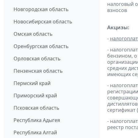
налоговый 
Новгородская область
взносов
Новосибирская область
Акцизы:
Омская область
-
налогопла
Оренбургская область
- налогопла
бензином, о
Орловская область
организации
средних дис
Пензенская область
имеющих сер
Пермский край
- налогопла
регистрации
Приморский край
совершающей
дистиллятов
Псковская область
сертификат 
Республика Адыгея
- налогопл
реестр пост
Республика Алтай