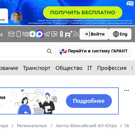
м
Войти
Eng
Перейти в систему ГАРАНТ
ование
Транспорт
Общество
IT
Профессия
П
тера
Региональные
Ханты-Мансийский АО-Югра
16