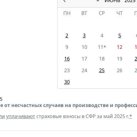
ИЮНЬ
2025
ПН
ВТ
СР
ЧТ
2
3
4
5
9
10
11*
12
16
17
18
19
23
24
25
26
30
5
е от несчастных случаев на производстве и профес
ли
уплачивают
страховые взносы в СФР за май 2025 г.
*