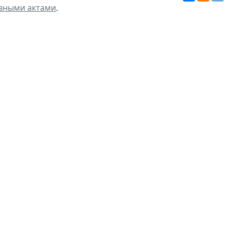
вными актами
.