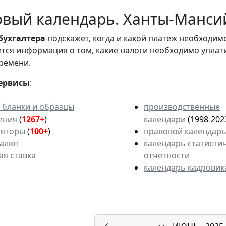
вый календарь. Ханты-Мансий
бухгалтера
подскажет, когда и какой платеж необходи
вится информация о том, какие налоги необходимо уплат
ремени.
ервисы
:
 бланки и образцы
производственные
ения
(
1267+
)
календари
(1998-202
ляторы
(
100+
)
правовой календар
валют
календарь статисти
ая ставка
отчетности
календарь кадровик