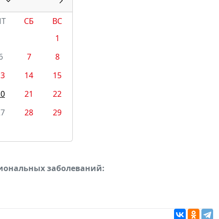
ПТ
СБ
ВС
1
6
7
8
13
14
15
20
21
22
27
28
29
сиональных заболеваний: