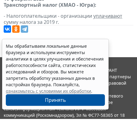
Транспортный налог (ХМАО - Югра):
- Налогоплательщики - организации
уплачивают
сумму налога за 2019 г.
Мы обрабатываем локальные данные
браузера и используем инструменты
аналитики в целях улучшения и обеспечения
работоспособности сайта, статистических
© ООО "НПП "ГАРАНТ-СЕРВИС", 2026. Система ГАРАНТ
исследований и обзоров. Вы можете
выпускается с 1990 года. Компания "Гарант" и ее партнеры
запретить обработку указанных данных в
являются участниками Российской ассоциации правовой
настройках браузера. Пожалуйста,
информации ГАРАНТ.
ознакомьтесь с условиями их обработки
.
Портал ГАРАНТ.РУ зарегистрирован в качестве сетевого
Принять
издания Федеральной службой по надзору в сфере
связи,информационных технологий и массовых
коммуникаций (Роскомнадзором), Эл № ФС77-58365 от 18
июня 2014 года.
16+