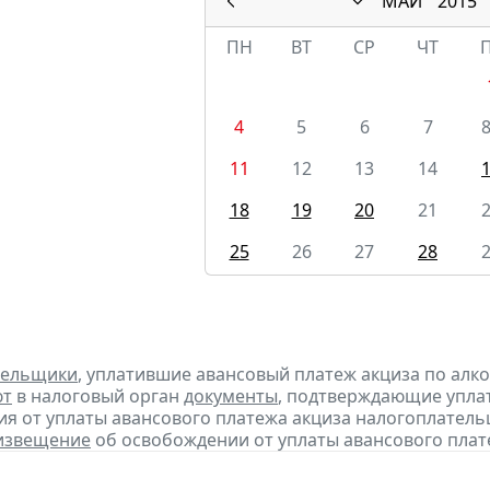
МАЙ
2015
ПН
ВТ
СР
ЧТ
4
5
6
7
11
12
13
14
18
19
20
21
25
26
27
28
тельщики
, уплатившие авансовый платеж акциза по алк
ют
в налоговый орган
документы
, подтверждающие уплату
я от уплаты авансового платежа акциза налогоплател
извещение
об освобождении от уплаты авансового плат