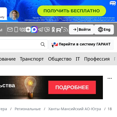
м
Войти
Eng
Перейти в систему ГАРАНТ
ование
Транспорт
Общество
IT
Профессия
П
тера
Региональные
Ханты-Мансийский АО-Югра
18