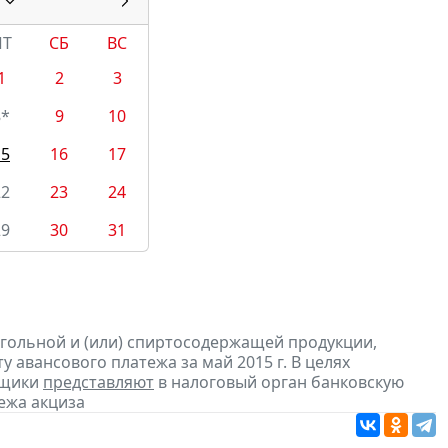
ПТ
СБ
ВС
1
2
3
8*
9
10
15
16
17
22
23
24
29
30
31
огольной и (или) спиртосодержащей продукции,
 авансового платежа за май 2015 г. В целях
ьщики
представляют
в налоговый орган банковскую
ежа акциза