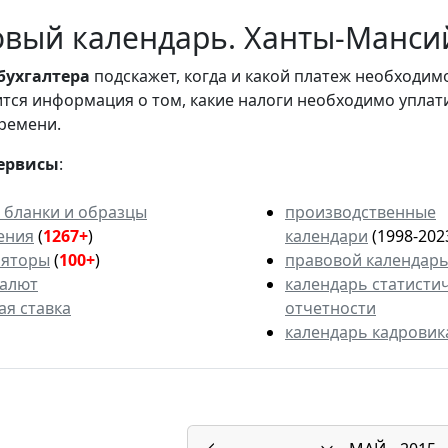
вый календарь. Ханты-Мансий
бухгалтера
подскажет, когда и какой платеж необходи
вится информация о том, какие налоги необходимо уплат
ремени.
ервисы
:
 бланки и образцы
производственные
ения
(
1267+
)
календари
(1998-202
ляторы
(
100+
)
правовой календар
валют
календарь статисти
ая ставка
отчетности
календарь кадровик