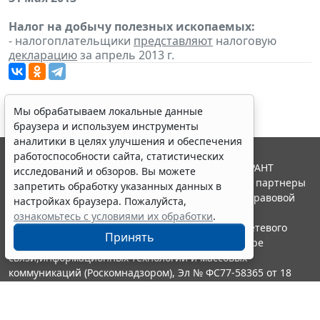
Налог на добычу полезных ископаемых:
- налогоплательщики
представляют
налоговую
декларацию
за апрель 2013 г.
Мы обрабатываем локальные данные
браузера и используем инструменты
аналитики в целях улучшения и обеспечения
работоспособности сайта, статистических
© ООО "НПП "ГАРАНТ-СЕРВИС", 2026. Система ГАРАНТ
исследований и обзоров. Вы можете
выпускается с 1990 года. Компания "Гарант" и ее партнеры
запретить обработку указанных данных в
являются участниками Российской ассоциации правовой
настройках браузера. Пожалуйста,
информации ГАРАНТ.
ознакомьтесь с условиями их обработки
.
Портал ГАРАНТ.РУ зарегистрирован в качестве сетевого
Принять
издания Федеральной службой по надзору в сфере
связи,информационных технологий и массовых
коммуникаций (Роскомнадзором), Эл № ФС77-58365 от 18
июня 2014 года.
16+