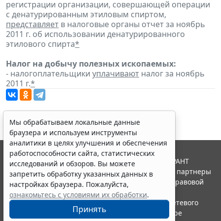
регистрации организации, совершающей операции
с денатурированным этиловым спиртом,
представляет
в налоговые органы отчет за ноябрь
2011 г. об использовании денатурированного
этилового спирта
*
Налог на добычу полезных ископаемых:
- налогоплательщики
уплачивают
налог за ноябрь
2011 г.
*
Мы обрабатываем локальные данные
браузера и используем инструменты
аналитики в целях улучшения и обеспечения
работоспособности сайта, статистических
© ООО "НПП "ГАРАНТ-СЕРВИС", 2026. Система ГАРАНТ
исследований и обзоров. Вы можете
выпускается с 1990 года. Компания "Гарант" и ее партнеры
запретить обработку указанных данных в
являются участниками Российской ассоциации правовой
настройках браузера. Пожалуйста,
информации ГАРАНТ.
ознакомьтесь с условиями их обработки
.
Портал ГАРАНТ.РУ зарегистрирован в качестве сетевого
Принять
издания Федеральной службой по надзору в сфере