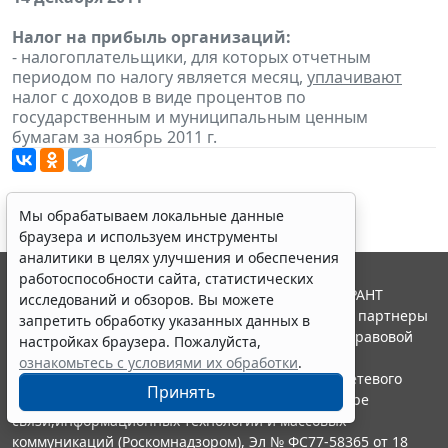
Налог на прибыль организаций:
- налогоплательщики, для которых отчетным
периодом по налогу является месяц,
уплачивают
налог с доходов в виде процентов по
государственным и муниципальным ценным
бумагам за ноябрь 2011 г.
Мы обрабатываем локальные данные
браузера и используем инструменты
аналитики в целях улучшения и обеспечения
работоспособности сайта, статистических
© ООО "НПП "ГАРАНТ-СЕРВИС", 2026. Система ГАРАНТ
исследований и обзоров. Вы можете
выпускается с 1990 года. Компания "Гарант" и ее партнеры
запретить обработку указанных данных в
являются участниками Российской ассоциации правовой
настройках браузера. Пожалуйста,
информации ГАРАНТ.
ознакомьтесь с условиями их обработки
.
Портал ГАРАНТ.РУ зарегистрирован в качестве сетевого
Принять
издания Федеральной службой по надзору в сфере
связи,информационных технологий и массовых
коммуникаций (Роскомнадзором), Эл № ФС77-58365 от 18