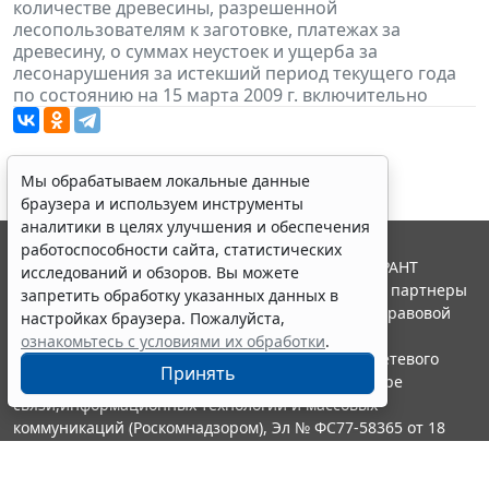
количестве древесины, разрешенной
лесопользователям к заготовке, платежах за
древесину, о суммах неустоек и ущерба за
лесонарушения за истекший период текущего года
по состоянию на 15 марта 2009 г. включительно
Мы обрабатываем локальные данные
браузера и используем инструменты
аналитики в целях улучшения и обеспечения
работоспособности сайта, статистических
© ООО "НПП "ГАРАНТ-СЕРВИС", 2026. Система ГАРАНТ
исследований и обзоров. Вы можете
выпускается с 1990 года. Компания "Гарант" и ее партнеры
запретить обработку указанных данных в
являются участниками Российской ассоциации правовой
настройках браузера. Пожалуйста,
информации ГАРАНТ.
ознакомьтесь с условиями их обработки
.
Портал ГАРАНТ.РУ зарегистрирован в качестве сетевого
Принять
издания Федеральной службой по надзору в сфере
связи,информационных технологий и массовых
коммуникаций (Роскомнадзором), Эл № ФС77-58365 от 18
июня 2014 года.
16+